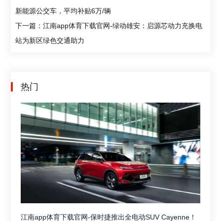
新能源公交车，平均补贴6万/辆
下一篇：江南app体育下载官网-绿动雄安：启源芯动力充换电
站为新区绿色交通助力
热门
江南app体育下载官网-保时捷推出全电动SUV Cayenne！