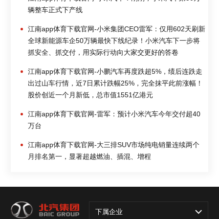
辆整车正式下产线
江南app体育下载官网-小米集团CEO雷军：仅用602天刷新
全球新能源车企50万辆最快下线纪录！小米汽车下一步将
抓安全、抓交付，用实际行动向大家交更好的答卷
江南app体育下载官网-小鹏汽车再度跌超5%，绩后连跌走
出过山车行情，近7日累计跌幅25%，完全抹平此前涨幅！
股价创近一个月新低，总市值1551亿港元
江南app体育下载官网-雷军：预计小米汽车今年交付超40
万台
江南app体育下载官网-大三排SUV市场纯电销量连续两个
月排名第一，显著超越燃油、插混、增程
下属企业