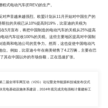
程式电动汽车(EREV)的生产。
对声音越来越强烈。欧盟计划从11月开始对中国生产的
特斯拉的关税已从10%提高到19%，比亚迪的关税为
。美国在5月宣布，将把中国制造的电动汽车的关税从25%提高
的电动汽车征收100%的关税。这些主要地区提高对中国制
制造商和电池公司的竞争力。然而，这也促使中国电动汽
位。例如，比亚迪今年在南美销售了4.2万辆，主要在巴
大了其在中国以外的市场份额，正在迅速扩张。
行第二届全球车网互动（V2G）论坛暨龙华能源科技城发布仪式
加快充电基础设施体系建设，2024年底完成充电强检计量建标工