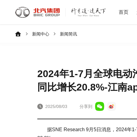
首页
新闻中心
新闻简讯
2024年1-7月全球电
同比增长20.8%-江南
2025/08/03
分享到
据SNE Research 9月5日消息，2024年