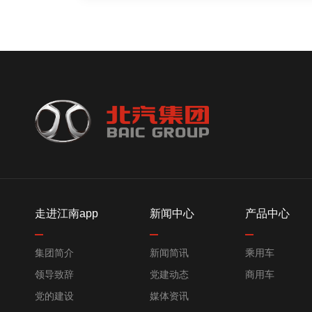
走进江南app
新闻中心
产品中心
集团简介
新闻简讯
乘用车
领导致辞
党建动态
商用车
党的建设
媒体资讯