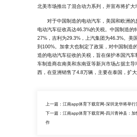
北美市场推出了混合动力系列，并宣布将扩大增
对于中国制造的电动汽车，美国和欧洲的反
电动汽车征收高达46.3%的关税。中国制造的
27%，吉利为29.3%，上汽集团为46.3%
到100%。加拿大也制定了政策，对中国制造
造的电动汽车征收的关税，旨在保护本国汽车
车制造商在南美和东南亚等新兴市场占据主导地
西，在亚洲销售了4.8万辆，主要在泰国，扩
上一篇：江南app体育下载官网-深圳龙华将举
下一篇：江南app体育下载官网-四川青神县：
作