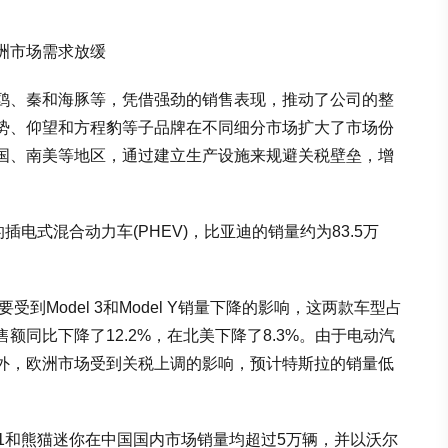
洲市场需求放缓
、秦和海豚等，凭借强劲的销售表现，推动了公司的整
势、仰望和方程豹等子品牌在不同细分市场扩大了市场份
国、南美等地区，通过建立生产设施来规避关税壁垒，增
电式混合动力车(PHEV)，比亚迪的销量约为83.5万
Model 3和Model Y销量下降的影响，这两款车型占
额同比下降了12.2%，在北美下降了8.3%。由于电动汽
外，欧洲市场受到关税上调的影响，预计特斯拉的销量低
和熊猫迷你在中国国内市场销量均超过5万辆，并以沃尔