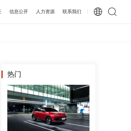
任
信息公开
人力资源
联系我们
热门