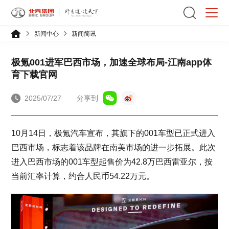
新闻中心
新闻简讯
极氪001进军巴西市场，加速全球布局-江南app体
育下载官网
2025/07/27
分享到
10月14日，极氪汽车宣布，其旗下的001车型已正式进入
巴西市场，标志着该品牌在南美市场的进一步拓展。此次
进入巴西市场的001车型起售价为42.8万巴西雷亚尔，按
当前汇率计算，约合人民币54.22万元。