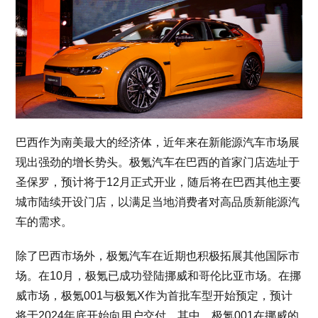
巴西作为南美最大的经济体，近年来在新能源汽车市场展
现出强劲的增长势头。极氪汽车在巴西的首家门店选址于
圣保罗，预计将于12月正式开业，随后将在巴西其他主要
城市陆续开设门店，以满足当地消费者对高品质新能源汽
车的需求。
除了巴西市场外，极氪汽车在近期也积极拓展其他国际市
场。在10月，极氪已成功登陆挪威和哥伦比亚市场。在挪
威市场，极氪001与极氪X作为首批车型开始预定，预计
将于2024年底开始向用户交付。其中，极氪001在挪威的