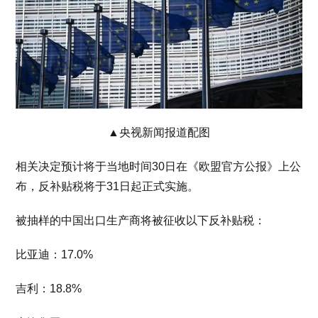
▲央视新闻报道配图
相关决定预计将于当地时间30日在《欧盟官方公报》上公
布，反补贴税将于31日起正式实施。
被抽样的中国出口生产商将被征收以下反补贴税：
比亚迪：17.0%
吉利：18.8%