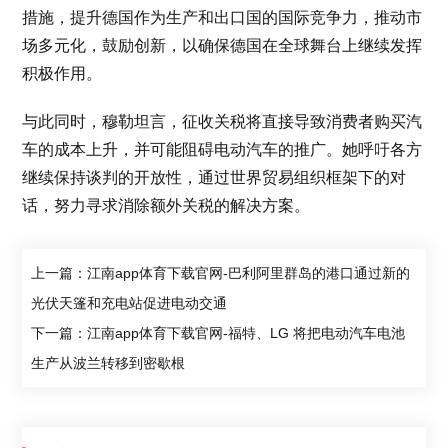
措施，提升德国作为生产和出口国的国际竞争力，推动市
场多元化，鼓励创新，以确保德国在全球舞台上继续发挥
积极作用。
与此同时，穆勒坦言，征收关税将直接导致消费者购买汽
车的成本上升，并可能阻碍电动汽车的推广。她呼吁各方
继续保持谈判的开放性，通过世界贸易组织框架下的对
话，努力寻求消除额外关税的解决方案。
上一篇：江南app体育下载官网-巴利阿里群岛的港口通过新的
光伏天篷和充电站促进电动交通
下一篇：江南app体育下载官网-福特、LG 将把电动汽车电池
生产从波兰转移到密歇根