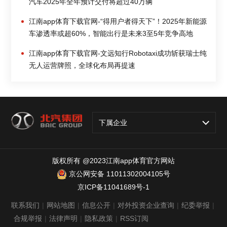
汽车2025年全年预计交付将超过40万辆
江南app体育下载官网-“得用户者得天下”！2025年新能源
车渗透率或超60%，智能出行是未来3至5年竞争高地
江南app体育下载官网-文远知行Robotaxi成功斩获瑞士纯
无人运营牌照，全球化布局再提速
下属企业
版权所有 @2023江南app体育官方网站
京公网安备 11011302004105号
京ICP备11041689号-1
联系我们
|
网站地图
|
信息公开
|
对外投资企业查询
|
纪委举报
|
合规举报
|
法律声明
|
隐私政策
|
RSS订阅