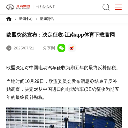
新闻中心
新闻简讯
欧盟突然宣布：决定征收-江南app体育下载官网
2025/07/21
分享到
欧盟决定对中国电动汽车征收为期五年的最终反补贴税。
当地时间10月29日，欧盟委员会发布消息称结束了反补
贴调查，决定对从中国进口的电动汽车(BEV)征收为期五
年的最终反补贴税。