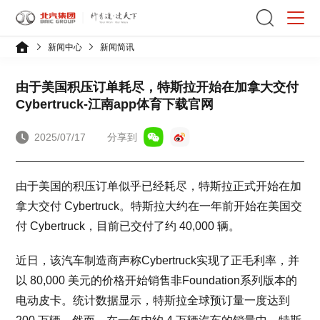
新闻中心
新闻简讯
由于美国积压订单耗尽，特斯拉开始在加拿大交付
Cyber​​truck-江南app体育下载官网
2025/07/17
分享到
由于美国的积压订单似乎已经耗尽，特斯拉正式开始在加
拿大交付 Cyber​​truck。特斯拉大约在一年前开始在美国交
付 Cyber​​truck，目前已交付了约 40,000 辆。
近日，该汽车制造商声称Cyber​​truck实现了正毛利率，并
以 80,000 美元的价格开始销售非Foundation系列版本的
电动皮卡。统计数据显示，特斯拉全球预订量一度达到