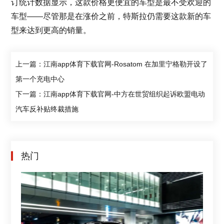
订统计数据显示，这款价格更便宜的车型是最不受欢迎的
车型——尽管那是在涨价之前，特斯拉仍需要这款新的车
型来达到更高的销量。
上一篇：江南app体育下载官网-Rosatom 在加里宁格勒开设了
第一个充电中心
下一篇：江南app体育下载官网-中方在世贸组织起诉欧盟电动
汽车反补贴终裁措施
热门