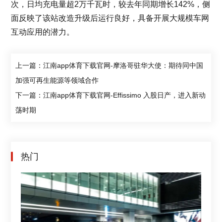
次，日均充电量超2万千瓦时，较去年同期增长142%，侧
面反映了该站改造升级后运行良好，具备开展大规模车网
互动应用的潜力。
上一篇：江南app体育下载官网-摩洛哥驻华大使：期待同中国
加强可再生能源等领域合作
下一篇：江南app体育下载官网-Effissimo 入股日产，进入新动
荡时期
热门