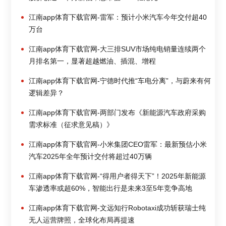
江南app体育下载官网-雷军：预计小米汽车今年交付超40
万台
江南app体育下载官网-大三排SUV市场纯电销量连续两个
月排名第一，显著超越燃油、插混、增程
江南app体育下载官网-宁德时代推“车电分离”，与蔚来有何
逻辑差异？
江南app体育下载官网-两部门发布《新能源汽车政府采购
需求标准（征求意见稿）》
江南app体育下载官网-小米集团CEO雷军：最新预估小米
汽车2025年全年预计交付将超过40万辆
江南app体育下载官网-“得用户者得天下”！2025年新能源
车渗透率或超60%，智能出行是未来3至5年竞争高地
江南app体育下载官网-文远知行Robotaxi成功斩获瑞士纯
无人运营牌照，全球化布局再提速