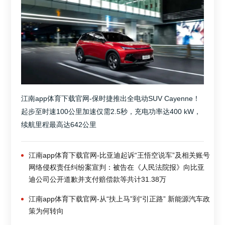
江南app体育下载官网-保时捷推出全电动SUV Cayenne！
起步至时速100公里加速仅需2.5秒，充电功率达400 kW，
续航里程最高达642公里
江南app体育下载官网-比亚迪起诉“王悟空说车”及相关账号
网络侵权责任纠纷案宣判：被告在《人民法院报》向比亚
迪公司公开道歉并支付赔偿款等共计31.38万
江南app体育下载官网-从“扶上马”到“引正路” 新能源汽车政
策为何转向