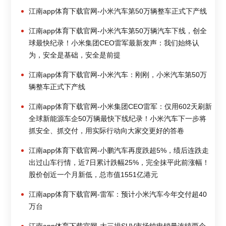
江南app体育下载官网-小米汽车第50万辆整车正式下产线
江南app体育下载官网-小米汽车第50万辆汽车下线，创全
球最快纪录！小米集团CEO雷军最新发声：我们始终认
为，安全是基础，安全是前提
江南app体育下载官网-小米汽车：刚刚，小米汽车第50万
辆整车正式下产线
江南app体育下载官网-小米集团CEO雷军：仅用602天刷新
全球新能源车企50万辆最快下线纪录！小米汽车下一步将
抓安全、抓交付，用实际行动向大家交更好的答卷
江南app体育下载官网-小鹏汽车再度跌超5%，绩后连跌走
出过山车行情，近7日累计跌幅25%，完全抹平此前涨幅！
股价创近一个月新低，总市值1551亿港元
江南app体育下载官网-雷军：预计小米汽车今年交付超40
万台