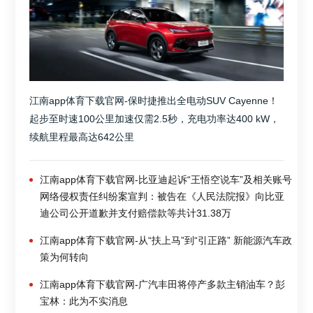
江南app体育下载官网-保时捷推出全电动SUV Cayenne！
起步至时速100公里加速仅需2.5秒，充电功率达400 kW，
续航里程最高达642公里
江南app体育下载官网-比亚迪起诉“王悟空说车”及相关账号
网络侵权责任纠纷案宣判：被告在《人民法院报》向比亚
迪公司公开道歉并支付赔偿款等共计31.38万
江南app体育下载官网-从“扶上马”到“引正路” 新能源汽车政
策为何转向
江南app体育下载官网-广汽丰田将停产多款主销油车？彭
宝林：此为不实消息