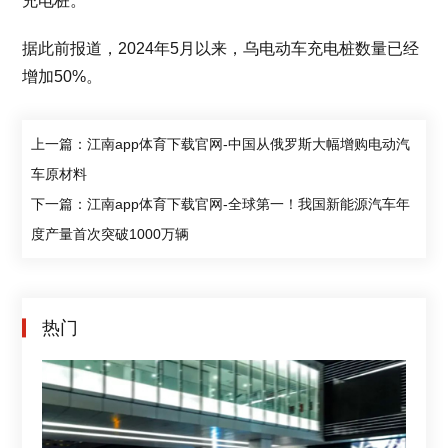
充电桩。
据此前报道，2024年5月以来，乌电动车充电桩数量已经
增加50%。
上一篇：江南app体育下载官网-中国从俄罗斯大幅增购电动汽
车原材料
下一篇：江南app体育下载官网-全球第一！我国新能源汽车年
度产量首次突破1000万辆
热门