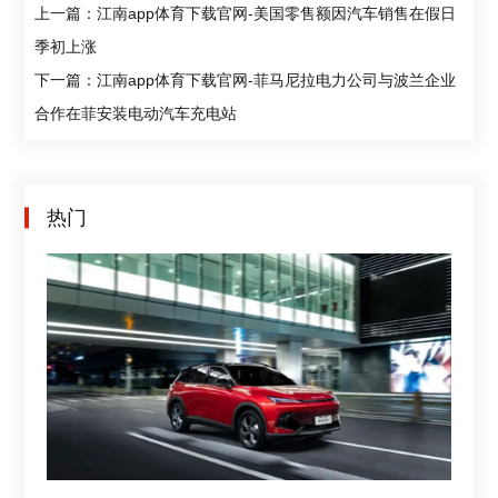
上一篇：江南app体育下载官网-美国零售额因汽车销售在假日
季初上涨
下一篇：江南app体育下载官网-菲马尼拉电力公司与波兰企业
合作在菲安装电动汽车充电站
热门