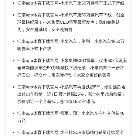
江南app体育下载官网-小米汽车第50万辆整车正式下产线
江南app体育下载官网-小米汽车第50万辆汽车下线，创全
球最快纪录！小米集团CEO雷军最新发声：我们始终认
为，安全是基础，安全是前提
江南app体育下载官网-小米汽车：刚刚，小米汽车第50万
辆整车正式下产线
江南app体育下载官网-小米集团CEO雷军：仅用602天刷新
全球新能源车企50万辆最快下线纪录！小米汽车下一步将
抓安全、抓交付，用实际行动向大家交更好的答卷
江南app体育下载官网-小鹏汽车再度跌超5%，绩后连跌走
出过山车行情，近7日累计跌幅25%，完全抹平此前涨幅！
股价创近一个月新低，总市值1551亿港元
江南app体育下载官网-雷军：预计小米汽车今年交付超40
万台
江南app体育下载官网-大三排SUV市场纯电销量连续两个