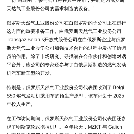
一份“路线图”，参与公司将在其中注册，并确定为俄罗斯
天然气工业股份公司的需求制造的设备。”
俄罗斯天然气工业股份公司在白俄罗斯的子公司正在进行
这方面的重要准备工作。白俄罗斯天然气工业股份公司
Transgaz Belarus开放式股份公司在白俄罗斯企业与俄罗
斯天然气工业股份公司加强技术合作的过程中发挥了协调
员的作用。除了市场研究、寻找潜在合作伙伴和创建对话
平台外，该公司的专家还参与了白俄罗斯制造的燃气发动
机汽车新车型的开发。
特别是，俄罗斯天然气工业股份公司代表团收到了 Belgi
S50 燃气发动机乘用车的预生产原型，该车计划于 2025
年投入生产。
在工作访问期间，俄罗斯天然气工业股份公司代表团还参
观了明斯克轮式拖拉机厂。今年秋天，MZKT 与 Galich