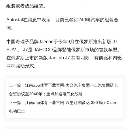
组装或者成品组装。
Autostat在消息中表示，目前已签订240辆汽车的组装合
同。
中国奇瑞子品牌Jaecoo于今年9月在俄罗斯推出新版 J7
SUV 。 J7是 JAECOO品牌登陆俄罗斯市场的首款车型。
在俄罗斯上市的新版 Jaecoo J7 共有四款，有前驱和四驱
两种驱动形式。
上一篇：江南app体育下载官网-大众汽车集团与上汽集团延长
合资协议至2040年；重点加速电气化战略
下一篇：江南app体育下载官网-汉堡订购多达 350 辆 eCitaro
电动巴士