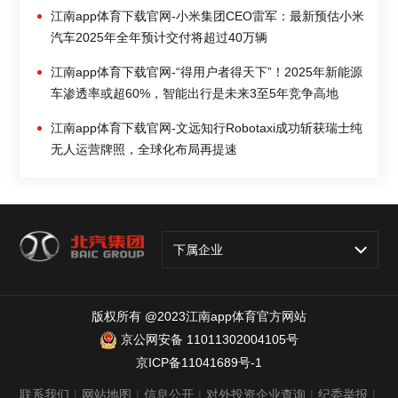
江南app体育下载官网-小米集团CEO雷军：最新预估小米
汽车2025年全年预计交付将超过40万辆
江南app体育下载官网-“得用户者得天下”！2025年新能源
车渗透率或超60%，智能出行是未来3至5年竞争高地
江南app体育下载官网-文远知行Robotaxi成功斩获瑞士纯
无人运营牌照，全球化布局再提速
下属企业
版权所有 @2023江南app体育官方网站
京公网安备 11011302004105号
京ICP备11041689号-1
联系我们
|
网站地图
|
信息公开
|
对外投资企业查询
|
纪委举报
|