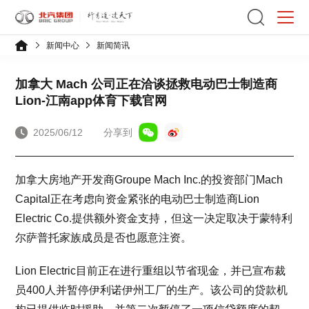
新闻中心
新闻简讯
加拿大 Mach 公司正在洽谈拯救电动巴士制造商
Lion-江南app体育下载官网
2025/06/12
分享到
加拿大房地产开发商Groupe Mach Inc.的投资部门Mach
Capital正在考虑向资金紧张的电动巴士制造商Lion
Electric Co.提供额外资金支持，但这一决定取决于蒙特利
尔萨普托家族成员是否也愿意注资。
Lion Electric目前正在进行重组以节省现金，并已宣布裁
员400人并暂停伊利诺伊州工厂的生产。该公司的贷款机