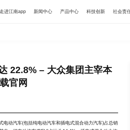
走进江南app
新闻中心
产品中心
科技创新
社会责
22.8% – 大众集团主宰本
下载官网
式电动汽车(包括纯电动汽车和插电式混合动力汽车)占总销