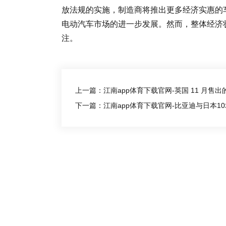
放法规的实施，制造商将推出更多经济实惠的
电动汽车市场的进一步发展。然而，整体经济
注。
上一篇：江南app体育下载官网-英国 11 月售出
下一篇：江南app体育下载官网-比亚迪与日本1