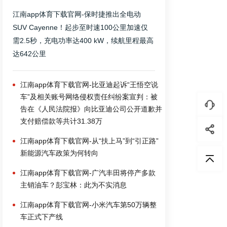
江南app体育下载官网-保时捷推出全电动
SUV Cayenne！起步至时速100公里加速仅
需2.5秒，充电功率达400 kW，续航里程最高
达642公里
江南app体育下载官网-比亚迪起诉“王悟空说
车”及相关账号网络侵权责任纠纷案宣判：被
告在《人民法院报》向比亚迪公司公开道歉并
支付赔偿款等共计31.38万
江南app体育下载官网-从“扶上马”到“引正路”
新能源汽车政策为何转向
江南app体育下载官网-广汽丰田将停产多款
主销油车？彭宝林：此为不实消息
江南app体育下载官网-小米汽车第50万辆整
车正式下产线