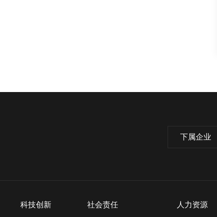
下属企业
科技创新
社会责任
人力资源