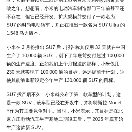
就，它似乎将以第二款定制车型的首次亮相强势结束其突
破之年。想想看，小米的电动汽车制造部门三年前甚至还
不存在，但它已经开发、扩大规模并交付了一款名为
SU7 的时尚电动轿车，并正在推出一款名为 SU7 Ultra 的
1,548 马力版本。
小米在 3 月份推出 SU7 后，报告称其仅用 32 天就在中国
生产了 10,000 辆 SU7 ，创下了年底前交付超过 100,000
辆的生产速度。正如我们上个月报道的那样，小米仅用
230 天就实现了 100,000 辆的目标，远远提前于计划，这
使其能够重新设定今年生产 130,000 辆 SU7 的目标。
SU7 投产后不久，小米就公布了第二款车型的计划，这
是一款 SUV，该车型已经在开发中，并将特斯拉 Model
Y作为其主要竞争对手。当时，小米表示，其目标是在北
京亦庄电动汽车生产基地二期竣工后，于 2025 年底开始
生产这款新 SUV。