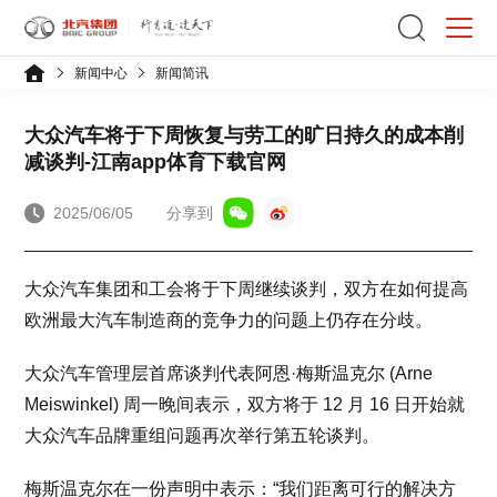
新闻中心
新闻简讯
大众汽车将于下周恢复与劳工的旷日持久的成本削
减谈判-江南app体育下载官网
2025/06/05
分享到
大众汽车集团和工会将于下周继续谈判，双方在如何提高
欧洲最大汽车制造商的竞争力的问题上仍存在分歧。
大众汽车管理层首席谈判代表阿恩·梅斯温克尔 (Arne
Meiswinkel) 周一晚间表示，双方将于 12 月 16 日开始就
大众汽车品牌重组问题再次举行第五轮谈判。
梅斯温克尔在一份声明中表示：“我们距离可行的解决方