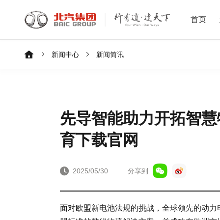
首页
新闻中心
新闻简讯
先导智能助力开拓智慧物
育下载官网
2025/05/30
分享到
面对欧盟新电池法规的挑战，全球领先的动力