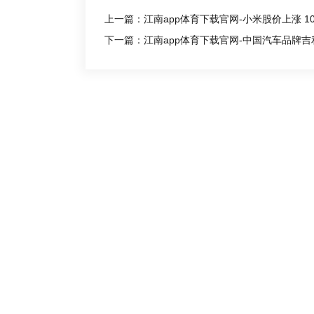
上一篇：江南app体育下载官网-小米股价上涨 
下一篇：江南app体育下载官网-中国汽车品牌