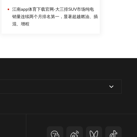
江南app体育下载官网-大三排SUV市场纯电
销量连续两个月排名第一，显著超越燃油、插
混、增程