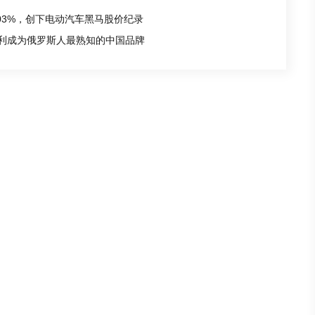
103%，创下电动汽车黑马股价纪录
吉利成为俄罗斯人最熟知的中国品牌