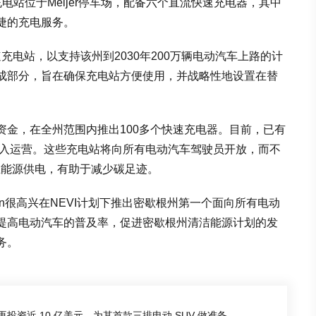
作资助。该充电站位于Meijer停车场，配备六个直流快速充电器，其中
捷的充电服务。
速充电站，以支持该州到2030年200万辆电动汽车上路的计
成部分，旨在确保充电站方便使用，并战略性地设置在替
VI资金，在全州范围内推出100多个快速充电器。目前，已有
投入运营。这些充电站将向所有电动汽车驾驶员开放，而不
再生能源供电，有助于减少碳足迹。
，Rivian很高兴在NEVI计划下推出密歇根州第一个面向所有电动
提高电动汽车的普及率，促进密歇根州清洁能源计划的发
务。
投资近 10 亿美元，为其首款三排电动 SUV 做准备