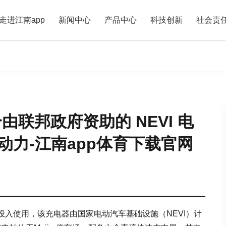
走进江南app
新闻中心
产品中心
科技创新
社会责
个由联邦政府资助的 NEVI 电
力-江南app体育下载官网
入使用，该充电器由国家电动汽车基础设施（NEVI）计