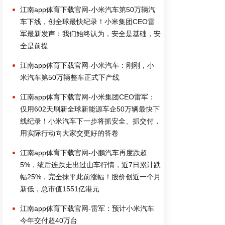
江南app体育下载官网-小米汽车第50万辆汽
车下线，创全球最快纪录！小米集团CEO雷
军最新发声：我们始终认为，安全是基础，安
全是前提
江南app体育下载官网-小米汽车：刚刚，小
米汽车第50万辆整车正式下产线
江南app体育下载官网-小米集团CEO雷军：
仅用602天刷新全球新能源车企50万辆最快下
线纪录！小米汽车下一步将抓安全、抓交付，
用实际行动向大家交更好的答卷
江南app体育下载官网-小鹏汽车再度跌超
5%，绩后连跌走出过山车行情，近7日累计跌
幅25%，完全抹平此前涨幅！股价创近一个月
新低，总市值1551亿港元
江南app体育下载官网-雷军：预计小米汽车
今年交付超40万台