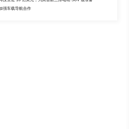
歌加强车载导航合作