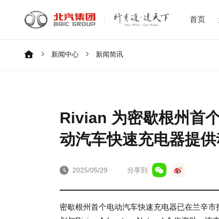
首页
新闻中心
新闻简讯
Rivian 为密歇根州首
动汽车快速充电器提供动
2025/05/29
分享到
密歇根州首个电动汽车快速充电器已在兰辛市投