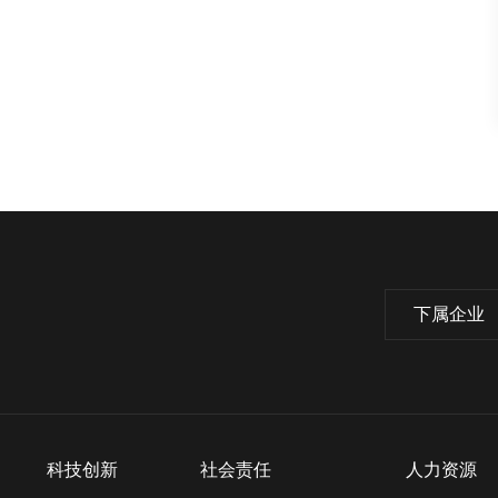
下属企业
科技创新
社会责任
人力资源