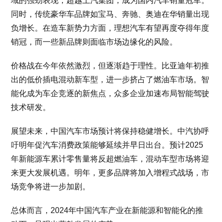
域的强劲表现，超越上汽集团，成为国内汽车销量冠军。
同时，传统豪华车品牌如宝马、奔驰、奥迪在华销量出现
负增长。在造车新势力方面，理想汽车有望再度夺得年度
销冠，而一些新品牌则面临市场边缘化的风险。
价格战在今年依然激烈，但逐渐趋于理性。比亚迪年初推
出的低价插电混动新车型，进一步挤占了燃油车市场。智
能化成为车企竞逐的新焦点，众多企业加速布局智能驾驶
技术研发。
展望未来，中国汽车市场预计将保持稳健增长。中汽协呼
吁明年促汽车消费政策能够延续并早日出台。预计2025
年新能源车累计零售量将反超燃油车，混动车型市场将迎
来更大发展机遇。明年，更多品牌将加入增程式战场，市
场竞争将进一步加剧。
总体而言，2024年中国汽车产业在新能源和智能化的推