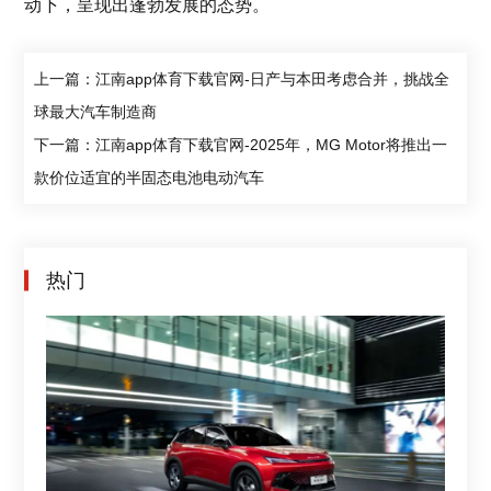
动下，呈现出蓬勃发展的态势。
上一篇：江南app体育下载官网-日产与本田考虑合并，挑战全
球最大汽车制造商
下一篇：江南app体育下载官网-2025年，MG Motor将推出一
款价位适宜的半固态电池电动汽车
热门