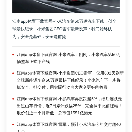
江南app体育下载官网-小米汽车第50万辆汽车下线，创全
球最快纪录！小米集团CEO雷军最新发声：我们始终认
为，安全是基础，安全是前提
江南app体育下载官网-小米汽车：刚刚，小米汽车第50万
辆整车正式下产线
江南app体育下载官网-小米集团CEO雷军：仅用602天刷新
全球新能源车企50万辆最快下线纪录！小米汽车下一步将
抓安全、抓交付，用实际行动向大家交更好的答卷
江南app体育下载官网-小鹏汽车再度跌超5%，绩后连跌走
出过山车行情，近7日累计跌幅25%，完全抹平此前涨幅！
股价创近一个月新低，总市值1551亿港元
江南app体育下载官网-雷军：预计小米汽车今年交付超40
万台