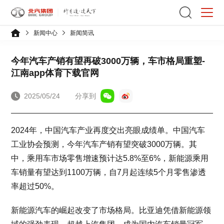
新闻中心
新闻简讯
今年汽车产销有望再破3000万辆，车市格局重塑-
江南app体育下载官网
2025/05/24
分享到
2024年，中国汽车产业再度交出亮眼成绩单。中国汽车
工业协会预测，今年汽车产销有望突破3000万辆。其
中，乘用车市场零售增速预计达5.8%至6%，新能源乘用
车销量有望达到1100万辆，自7月起连续5个月零售渗透
率超过50%。
新能源汽车的崛起改变了市场格局。比亚迪凭借新能源领