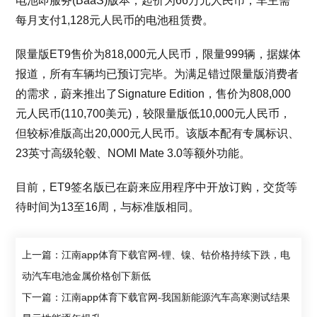
电池即服务(BaaS)版本，起价为66万元人民币，车主需
每月支付1,128元人民币的电池租赁费。
限量版ET9售价为818,000元人民币，限量999辆，据媒体
报道，所有车辆均已预订完毕。为满足错过限量版消费者
的需求，蔚来推出了Signature Edition，售价为808,000
元人民币(110,700美元)，较限量版低10,000元人民币，
但较标准版高出20,000元人民币。该版本配有专属标识、
23英寸高级轮毂、NOMI Mate 3.0等额外功能。
目前，ET9签名版已在蔚来应用程序中开放订购，交货等
待时间为13至16周，与标准版相同。
上一篇：江南app体育下载官网-锂、镍、钴价格持续下跌，电
动汽车电池金属价格创下新低
下一篇：江南app体育下载官网-我国新能源汽车高寒测试结果