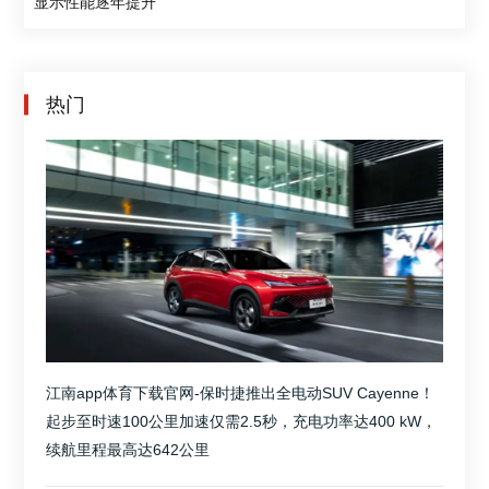
显示性能逐年提升
热门
江南app体育下载官网-保时捷推出全电动SUV Cayenne！
起步至时速100公里加速仅需2.5秒，充电功率达400 kW，
续航里程最高达642公里