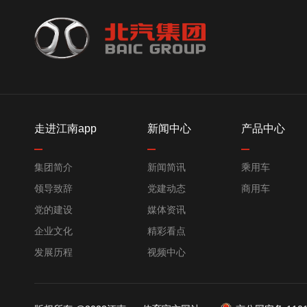
走进江南app
新闻中心
产品中心
集团简介
新闻简讯
乘用车
领导致辞
党建动态
商用车
党的建设
媒体资讯
企业文化
精彩看点
发展历程
视频中心