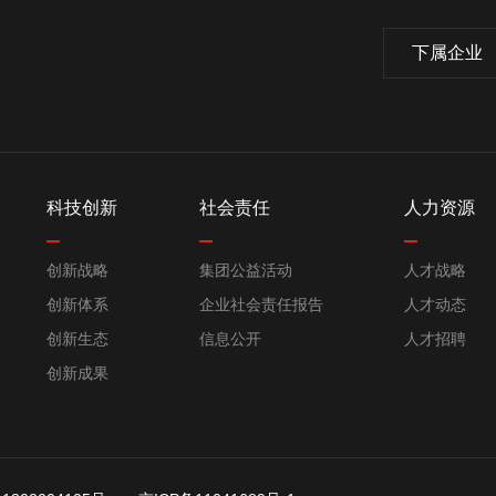
下属企业
科技创新
社会责任
人力资源
创新战略
集团公益活动
人才战略
创新体系
企业社会责任报告
人才动态
创新生态
信息公开
人才招聘
创新成果