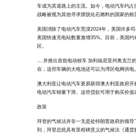
车成为其道路上的主流。如今，电动汽车约占挪威
战略被视为其他寻求摆脱化石燃料的国家的框
美国消除了电动汽车荒漠2024年，美国许多
美国快速充电站数量激增35%。目前，美国约
区。
… 并推出首批电动校车 加利福尼亚州奥克兰
在，这些车辆的大电池还可以为湾区电网供电
澳大利亚让电动汽车更易获得澳大利亚政府开
电动汽车销量下滑。这些贷款可用于购买价值高达
政策
拜登的气候法并非一无是处特朗普政府的领导
到，拜登总统具有里程碑意义的气候法《通货