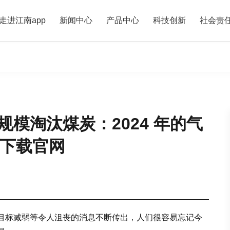
走进江南app
新闻中心
产品中心
科技创新
社会责
模淘汰煤炭：2024 年的气
育下载官网
目标减弱等令人沮丧的消息不断传出，人们很容易忘记今