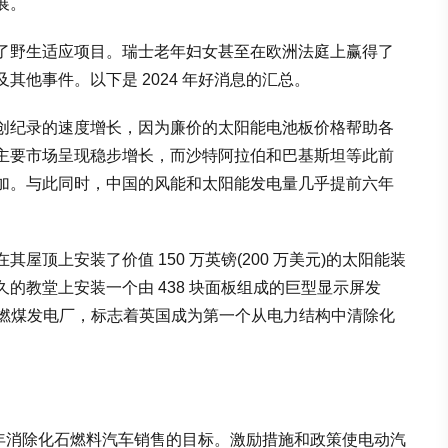
展。
了野生适应项目。瑞士老年妇女甚至在欧洲法庭上赢得了
他事件。以下是 2024 年好消息的汇总。
创纪录的速度增长，因为廉价的太阳能电池板价格帮助各
主要市场呈现稳步增长，而沙特阿拉伯和巴基斯坦等此前
加。与此同时，中国的风能和太阳能发电量几乎提前六年
顶上安装了价值 150 万英镑(200 万美元)的太阳能装
的教堂上安装一个由 438 块面板组成的巨型显示屏发
座燃煤发电厂，标志着英国成为第一个从电力结构中清除化
5 年消除化石燃料汽车销售的目标。激励措施和政策使电动汽