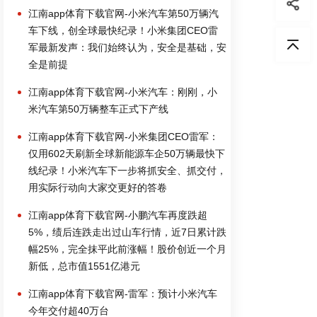
江南app体育下载官网-小米汽车第50万辆汽
车下线，创全球最快纪录！小米集团CEO雷
军最新发声：我们始终认为，安全是基础，安
全是前提
江南app体育下载官网-小米汽车：刚刚，小
米汽车第50万辆整车正式下产线
江南app体育下载官网-小米集团CEO雷军：
仅用602天刷新全球新能源车企50万辆最快下
线纪录！小米汽车下一步将抓安全、抓交付，
用实际行动向大家交更好的答卷
江南app体育下载官网-小鹏汽车再度跌超
5%，绩后连跌走出过山车行情，近7日累计跌
幅25%，完全抹平此前涨幅！股价创近一个月
新低，总市值1551亿港元
江南app体育下载官网-雷军：预计小米汽车
今年交付超40万台