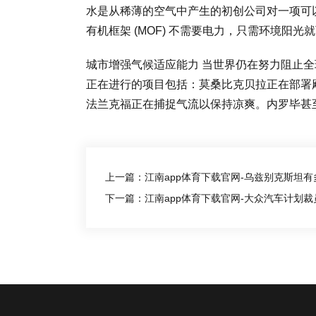
水是从稀薄的空气中产生的初创公司对一项可
有机框架 (MOF) 不需要电力，只需环境阳光就
城市增强气候适应能力 当世界仍在努力阻止
正在进行的项目包括：莫桑比克贝拉正在部署飓
法兰克福正在捕捉气流以保持凉爽。内罗毕甚
上一篇：江南app体育下载官网-乌兹别克斯坦
下一篇：江南app体育下载官网-大众汽车计划裁