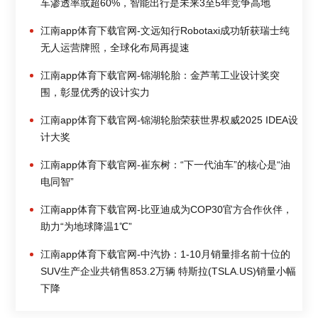
车渗透率或超60%，智能出行是未来3至5年竞争高地
江南app体育下载官网-文远知行Robotaxi成功斩获瑞士纯
无人运营牌照，全球化布局再提速
江南app体育下载官网-锦湖轮胎：金芦苇工业设计奖突
围，彰显优秀的设计实力
江南app体育下载官网-锦湖轮胎荣获世界权威2025 IDEA设
计大奖
江南app体育下载官网-崔东树：“下一代油车”的核心是“油
电同智”
江南app体育下载官网-比亚迪成为COP30官方合作伙伴，
助力“为地球降温1℃”
江南app体育下载官网-中汽协：1-10月销量排名前十位的
SUV生产企业共销售853.2万辆 特斯拉(TSLA.US)销量小幅
下降