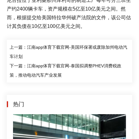
尼古拉位于亚利桑那州库利奇的制造工厂每年可分三班生
产约2400辆卡车，资产规模在5亿至10亿美元之间。然
而，根据提交给美国特拉华州破产法院的文件，该公司估
计其负债在10亿至100亿美元之间。
上一篇：江南app体育下载官网-美国环保署或废除加州电动汽
车计划
下一篇：江南app体育下载官网-泰国拟调整PHEV消费税政
策，推动电动汽车产业发展
热门