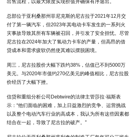
出售流程，以最大限度实现价值并确保有序退出。
总部位于亚利桑那州菲尼克斯的尼古拉于2021年12月交
付了第一辆汽车，但2023年其电动卡车发生的一系列火
灾事故导致其所有车辆被召回，并引发了安全担忧。尽管
尼古拉在2024年加大了氢动力卡车的产量，但高昂的借
贷成本和需求疲软仍然使其难以摆脱困境。
周三，尼古拉股价大幅下跌约38%，估值已不到5000万
美元。与2020年市值约270亿美元的峰值相比，尼古拉股
价经历了大幅下挫。
信贷和重组分析公司Debtwire的法律主管莎拉·福斯表
示：“他们面临的困难，加上日益激烈的竞争、运营挑战
以及整个电动汽车行业的高成本，我认为所有这些因素都
结合在一起，导致了尼古拉的破产。”