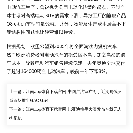
电动汽车生产，曾被视为公司电动化转型的起点。不过全
球市场对高端电动SUV的需求下滑，导致工厂的旗舰产品
Q8 e-tron车型销量锐减。此外，物流及生产成本居高不下
等结构性问题也让经营难以持续。
根据规划，欧盟希望到2035年将全面淘汰内燃机汽车。
然而欧洲消费者对电动汽车的接受度不高，加之高昂的购
车成本，导致电动汽车销售持续低迷。去年奥迪全球交付
了超过164000辆全电动汽车，较前一年下降8%。
上一篇：江南app体育下载官网-中国广汽宣布将于近期向俄罗
斯市场推出GAC GS4
下一篇：江南app体育下载官网-比亚迪携手大疆发布车载无人
机系统