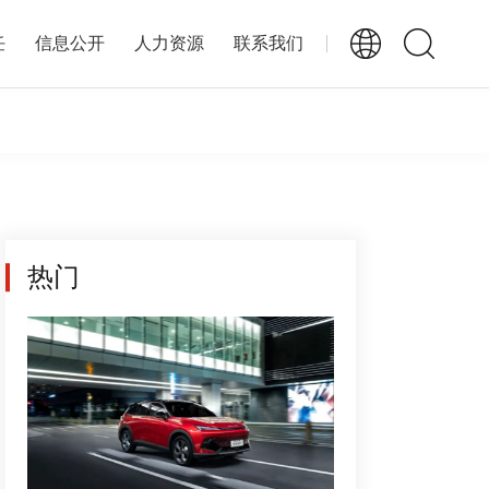
任
信息公开
人力资源
联系我们
热门