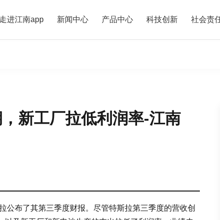
走进江南app
新闻中心
产品中心
科技创新
社会责
期，新工厂拉低利润率-江南
斯拉公布了其第三季度财报。尽管特斯拉第三季度的营收创